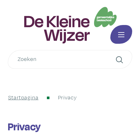
Naar
Gemeentelijke
inhoud
basisschool
De
MENU
Kleine
Wat
Wijzer
Zoek
zoek
je?
Startpagina
Privacy
Privacy